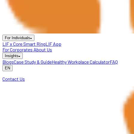
For Individuals
LIF x Core Smart Ring
LIF App
For Corporates
About Us
Insights
Blogs
Case Study & Guide
Healthy Workplace Calculator
FAQ
EN
Contact Us