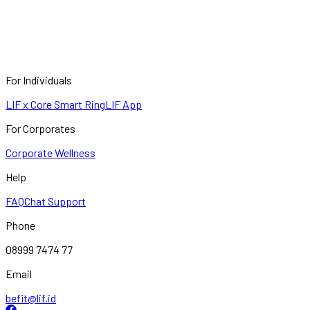
For Individuals
LIF x Core Smart Ring
LIF App
For Corporates
Corporate Wellness
Help
FAQ
Chat Support
Phone
08999 7474 77
Email
befit@lif.id