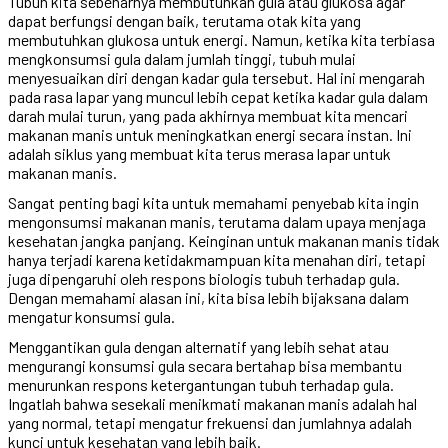
Tubuh kita sebenarnya membutuhkan gula atau glukosa agar
dapat berfungsi dengan baik, terutama otak kita yang
membutuhkan glukosa untuk energi. Namun, ketika kita terbiasa
mengkonsumsi gula dalam jumlah tinggi, tubuh mulai
menyesuaikan diri dengan kadar gula tersebut. Hal ini mengarah
pada rasa lapar yang muncul lebih cepat ketika kadar gula dalam
darah mulai turun, yang pada akhirnya membuat kita mencari
makanan manis untuk meningkatkan energi secara instan. Ini
adalah siklus yang membuat kita terus merasa lapar untuk
makanan manis.
Sangat penting bagi kita untuk memahami penyebab kita ingin
mengonsumsi makanan manis, terutama dalam upaya menjaga
kesehatan jangka panjang. Keinginan untuk makanan manis tidak
hanya terjadi karena ketidakmampuan kita menahan diri, tetapi
juga dipengaruhi oleh respons biologis tubuh terhadap gula.
Dengan memahami alasan ini, kita bisa lebih bijaksana dalam
mengatur konsumsi gula.
Menggantikan gula dengan alternatif yang lebih sehat atau
mengurangi konsumsi gula secara bertahap bisa membantu
menurunkan respons ketergantungan tubuh terhadap gula.
Ingatlah bahwa sesekali menikmati makanan manis adalah hal
yang normal, tetapi mengatur frekuensi dan jumlahnya adalah
kunci untuk kesehatan yang lebih baik.