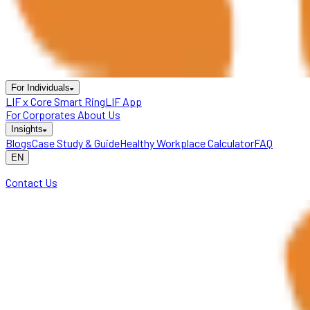
For Individuals
LIF x Core Smart Ring
LIF App
For Corporates
About Us
Insights
Blogs
Case Study & Guide
Healthy Workplace Calculator
FAQ
EN
Contact Us