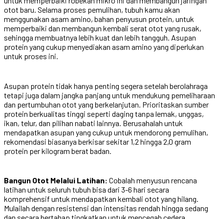
untuk memperbaiki robekan mikro ini dan membangun jaringan
otot baru. Selama proses pemulihan, tubuh kamu akan
menggunakan asam amino, bahan penyusun protein, untuk
memperbaiki dan membangun kembali serat otot yang rusak,
sehingga membuatnya lebih kuat dan lebih tangguh. Asupan
protein yang cukup menyediakan asam amino yang diperlukan
untuk proses ini.
Asupan protein tidak hanya penting segera setelah berolahraga
tetapi juga dalam jangka panjang untuk mendukung pemeliharaan
dan pertumbuhan otot yang berkelanjutan. Prioritaskan sumber
protein berkualitas tinggi seperti daging tanpa lemak, unggas,
ikan, telur, dan pilihan nabati lainnya. Berusahalah untuk
mendapatkan asupan yang cukup untuk mendorong pemulihan,
rekomendasi biasanya berkisar sekitar 1,2 hingga 2,0 gram
protein per kilogram berat badan.
Bangun Otot Melalui Latihan:
Cobalah menyusun rencana
latihan untuk seluruh tubuh bisa dari 3-6 hari secara
komprehensif untuk mendapatkan kembali otot yang hilang.
Mulailah dengan resistensi dan intensitas rendah hingga sedang
dan secara bertahap tingkatkan untuk mencegah cedera.