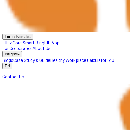
For Individuals
LIF x Core Smart Ring
LIF App
For Corporates
About Us
Insights
Blogs
Case Study & Guide
Healthy Workplace Calculator
FAQ
EN
Contact Us