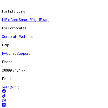
For Individuals
LIF x Core Smart Ring
LIF App
For Corporates
Corporate Wellness
Help
FAQ
Chat Support
Phone
08999 7474 77
Email
befit@lif.id