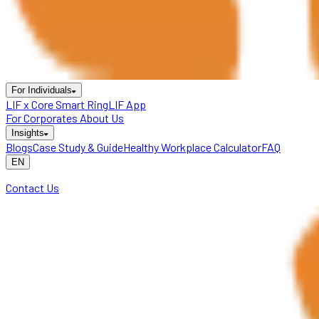
For Individuals
LIF x Core Smart Ring
LIF App
For Corporates
About Us
Insights
Blogs
Case Study & Guide
Healthy Workplace Calculator
FAQ
EN
Contact Us