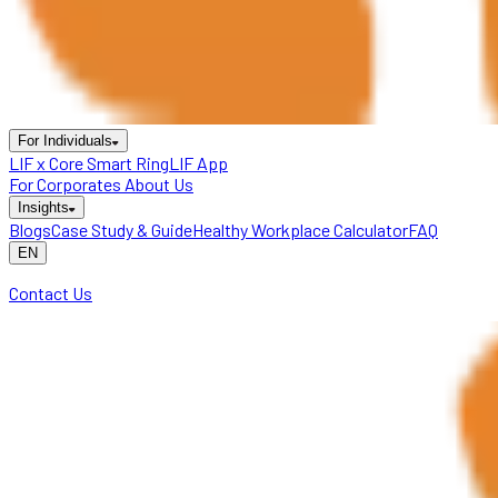
For Individuals
LIF x Core Smart Ring
LIF App
For Corporates
About Us
Insights
Blogs
Case Study & Guide
Healthy Workplace Calculator
FAQ
EN
Contact Us