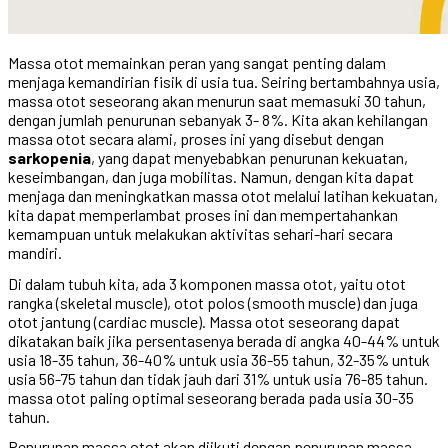
Massa otot memainkan peran yang sangat penting dalam
menjaga kemandirian fisik di usia tua. Seiring bertambahnya usia,
massa otot seseorang akan menurun saat memasuki 30 tahun,
dengan jumlah penurunan sebanyak 3- 8%. Kita akan kehilangan
massa otot secara alami, proses ini yang disebut dengan
sarkopenia
, yang dapat menyebabkan penurunan kekuatan,
keseimbangan, dan juga mobilitas. Namun, dengan kita dapat
menjaga dan meningkatkan massa otot melalui latihan kekuatan,
kita dapat memperlambat proses ini dan mempertahankan
kemampuan untuk melakukan aktivitas sehari-hari secara
mandiri.
Di dalam tubuh kita, ada 3 komponen massa otot, yaitu otot
rangka (skeletal muscle), otot polos (smooth muscle) dan juga
otot jantung (cardiac muscle). Massa otot seseorang dapat
dikatakan baik jika persentasenya berada di angka 40-44% untuk
usia 18-35 tahun, 36-40% untuk usia 36-55 tahun, 32-35% untuk
usia 56-75 tahun dan tidak jauh dari 31% untuk usia 76-85 tahun.
massa otot paling optimal seseorang berada pada usia 30-35
tahun.
Penurunan massa otot akan diikuti dengan penurunan massa