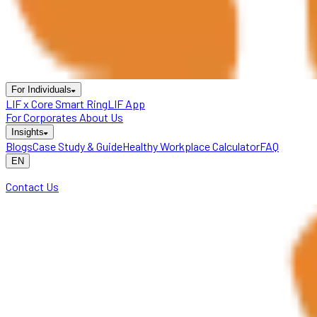
For Individuals
LIF x Core Smart Ring
LIF App
For Corporates
About Us
Insights
Blogs
Case Study & Guide
Healthy Workplace Calculator
FAQ
EN
Contact Us