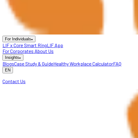
For Individuals
LIF x Core Smart Ring
LIF App
For Corporates
About Us
Insights
Blogs
Case Study & Guide
Healthy Workplace Calculator
FAQ
EN
Contact Us