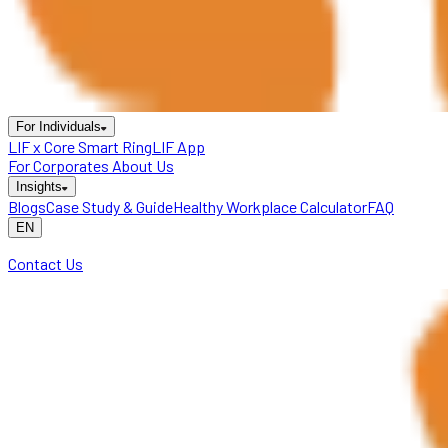
For Individuals
LIF x Core Smart Ring
LIF App
For Corporates
About Us
Insights
Blogs
Case Study & Guide
Healthy Workplace Calculator
FAQ
EN
Contact Us